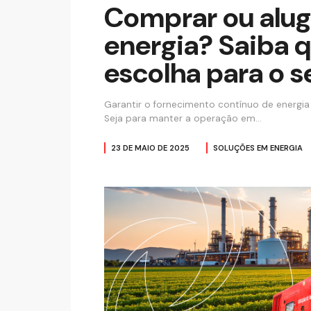
Comprar ou alug
energia? Saiba q
escolha para o s
Garantir o fornecimento contínuo de energi
Seja para manter a operação em…
23 DE MAIO DE 2025
SOLUÇÕES EM ENERGIA