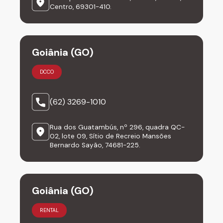
Centro, 69301-410.
Goiânia (GO)
DCCO
(62) 3269-1010
Rua dos Guatambús, nº 296, quadra QC-
02, lote 09, Sítio de Recreio Mansões
Bernardo Sayão, 74681-225.
Goiânia (GO)
RENTAL