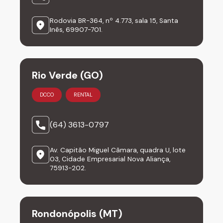
Rodovia BR-364, nº 4.773, sala 15, Santa
Inês, 69907-701.
Rio Verde (GO)
DCCO
RENTAL
(64) 3613-0797
Av. Capitão Miguel Câmara, quadra U, lote
03, Cidade Empresarial Nova Aliança,
75913-202.
Rondonópolis (MT)