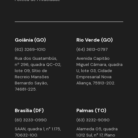
Goiânia (GO)
Rio Verde (GO)
(62) 3269-1010
(64) 3613-0797
Rua dos Guatambús,
Avenida Capitão
nº 296, quadra QC-02,
Miguel Câmara, quadra
lote 09, Sítio de
U, lote 03, Cidade
Recreio Mansões
Empresarial Nova
Bernardo Sayão,
Aliança, 75913-202.
74681-225.
Brasília (DF)
Palmas (TO)
(61) 3233-0990
(63) 3232-9090
SAAN, quadra 1, n° 1.175,
Alameda 05, quadra
70632-100.
1.012 Sul, n° 17, Plano