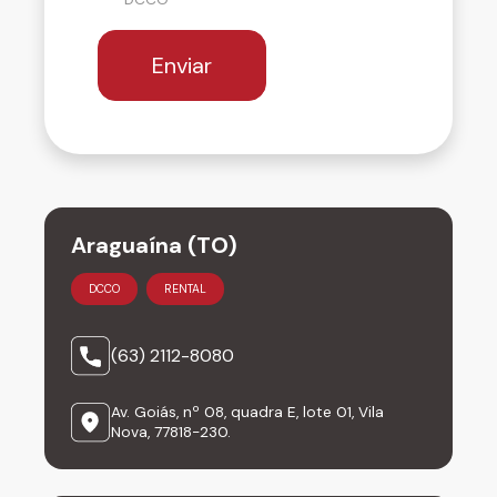
Enviar
Araguaína (TO)
DCCO
RENTAL
(63) 2112-8080
Av. Goiás, nº 08, quadra E, lote 01, Vila
Nova, 77818-230.