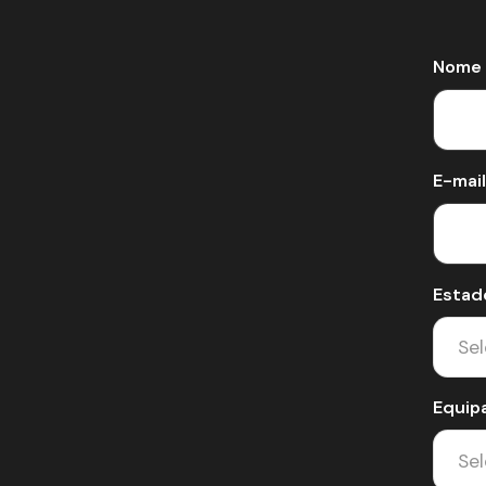
Nome 
E-mail
Estad
Equip