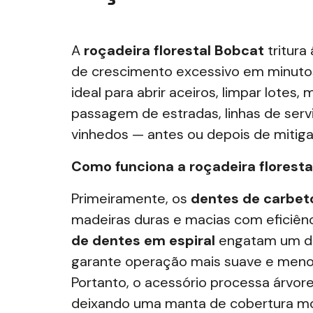
A
roçadeira florestal Bobcat
tritura
de crescimento excessivo em minutos
ideal para abrir aceiros, limpar lotes,
passagem de estradas
, linhas de ser
vinhedos — antes ou depois de mitig
Como funciona a roçadeira florest
Primeiramente, os
dentes de carbet
madeiras duras e macias com eficiênci
de dentes em espiral
engatam um de
garante operação mais suave e meno
Portanto, o acessório processa árvor
deixando uma manta de cobertura mo