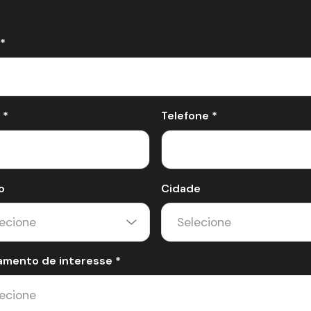
*
 *
Telefone *
o
Cidade
amento de interesse *