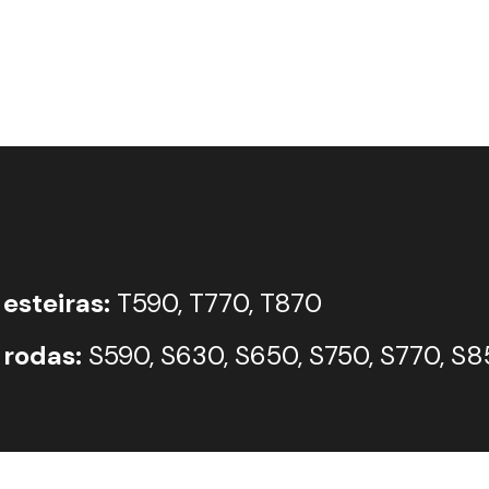
esteiras:
T590, T770, T870
 rodas:
S590, S630, S650, S750, S770, S