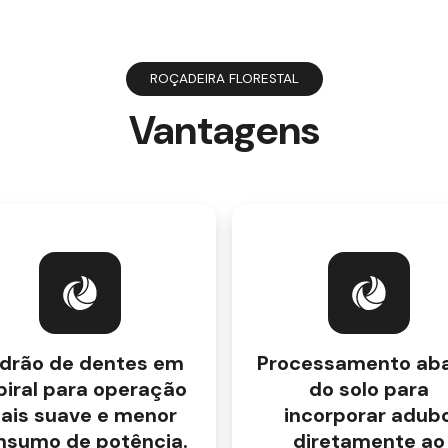
ROÇADEIRA FLORESTAL
Vantagens
drão de dentes em
Processamento aba
piral para operação
do solo para
ais suave e menor
incorporar adub
nsumo de potência.
diretamente ao