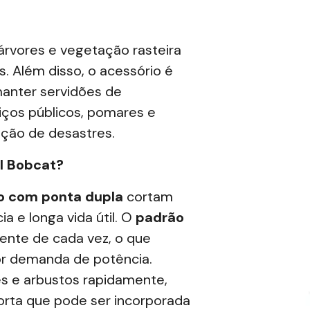
 árvores e vegetação rasteira
. Além disso, o acessório é
 manter
servidões de
viços públicos, pomares e
ação de desastres.
al Bobcat?
o com ponta dupla
cortam
a e longa vida útil. O
padrão
nte de cada vez, o que
r demanda de potência.
es e arbustos rapidamente,
rta que pode ser incorporada