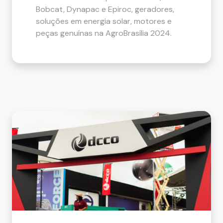
Bobcat, Dynapac e Epiroc, geradores,
soluções em energia solar, motores e
peças genuínas na AgroBrasília 2024.