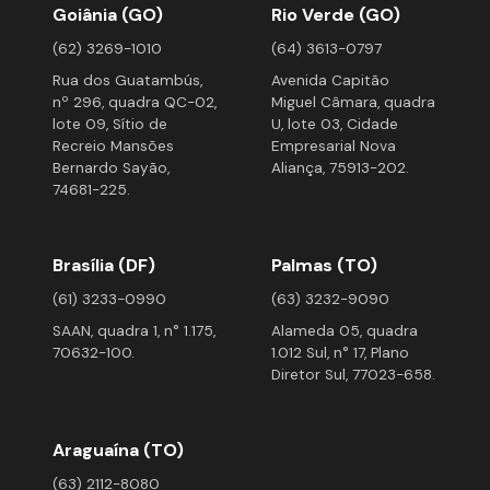
Goiânia (GO)
Rio Verde (GO)
(62) 3269-1010
(64) 3613-0797
Rua dos Guatambús,
Avenida Capitão
nº 296, quadra QC-02,
Miguel Câmara, quadra
lote 09, Sítio de
U, lote 03, Cidade
Recreio Mansões
Empresarial Nova
Bernardo Sayão,
Aliança, 75913-202.
74681-225.
Brasília (DF)
Palmas (TO)
(61) 3233-0990
(63) 3232-9090
SAAN, quadra 1, n° 1.175,
Alameda 05, quadra
70632-100.
1.012 Sul, n° 17, Plano
Diretor Sul, 77023-658.
Araguaína (TO)
(63) 2112-8080