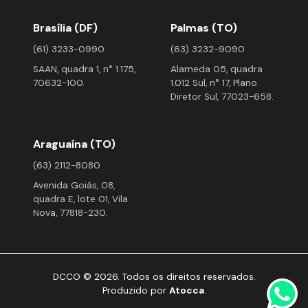
Brasília (DF)
Palmas (TO)
(61) 3233-0990
(63) 3232-9090
SAAN, quadra 1, n° 1.175,
Alameda 05, quadra
70632-100.
1.012 Sul, n° 17, Plano
Diretor Sul, 77023-658.
Araguaína (TO)
(63) 2112-8080
Avenida Goiás, 08,
quadra E, lote 01, Vila
Nova, 77818-230.
DCCO © 2026. Todos os direitos reservados.
Produzido por
Atocca
.