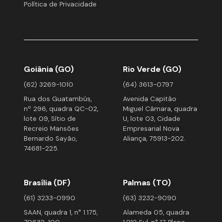
Política de Privacidade
Goiânia (GO)
Rio Verde (GO)
(62) 3269-1010
(64) 3613-0797
Rua dos Guatambús,
Avenida Capitão
nº 296, quadra QC-02,
Miguel Câmara, quadra
lote 09, Sítio de
U, lote 03, Cidade
Recreio Mansões
Empresarial Nova
Bernardo Sayão,
Aliança, 75913-202.
74681-225.
Brasília (DF)
Palmas (TO)
(61) 3233-0990
(63) 3232-9090
SAAN, quadra 1, n° 1.175,
Alameda 05, quadra