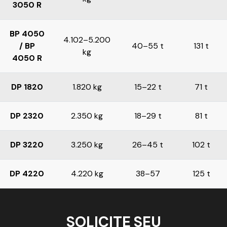
3050 R
BP 4050
4.102–5.200
/ BP
40–55 t
131 t
kg
4050 R
DP 1820
1.820 kg
15–22 t
71 t
DP 2320
2.350 kg
18–29 t
81 t
DP 3220
3.250 kg
26–45 t
102 t
DP 4220
4.220 kg
38–57
125 t
SOLICITE SEU