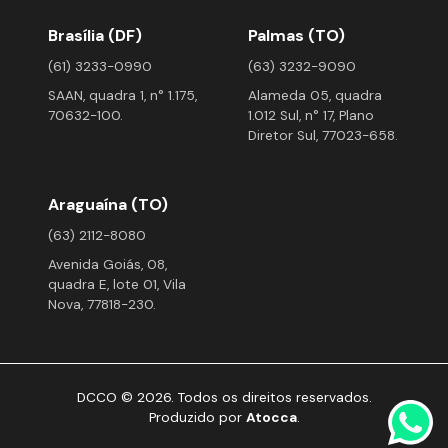
Brasília (DF)
Palmas (TO)
(61) 3233-0990
(63) 3232-9090
SAAN, quadra 1, n° 1.175,
Alameda 05, quadra
70632-100.
1.012 Sul, n° 17, Plano
Diretor Sul, 77023-658.
Araguaína (TO)
(63) 2112-8080
Avenida Goiás, 08,
quadra E, lote 01, Vila
Nova, 77818-230.
DCCO © 2026. Todos os direitos reservados.
Produzido por
Atocca
.