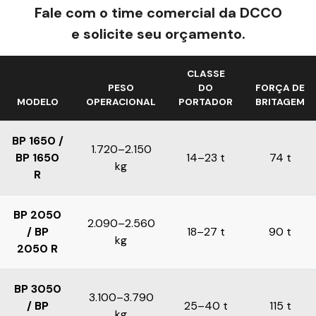
Fale com o time comercial da DCCO
e solicite seu orçamento.
CLASSE
PESO
DO
FORÇA DE
MODELO
OPERACIONAL
PORTADOR
BRITAGEM
BP 1650 /
1.720–2.150
BP 1650
14–23 t
74 t
kg
R
BP 2050
2.090–2.560
/ BP
18–27 t
90 t
kg
2050 R
BP 3050
3.100–3.790
/ BP
25–40 t
115 t
kg