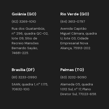
Goiânia (GO)
Rio Verde (GO)
(62) 3269-1010
(64) 3613-0797
Rua dos Guatambús,
Avenida Capitão
nº 296, quadra QC-02,
Miguel Câmara, quadra
lote 09, Sítio de
U, lote 03, Cidade
Recreio Mansões
Empresarial Nova
Bernardo Sayão,
Aliança, 75913-202.
74681-225.
Brasília (DF)
Palmas (TO)
(61) 3233-0990
(63) 3232-9090
SAAN, quadra 1, n° 1.175,
Alameda 05, quadra
70632-100.
1.012 Sul, n° 17, Plano
Diretor Sul, 77023-658.