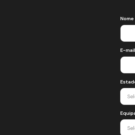
Nome 
E-mail
Estad
Equip