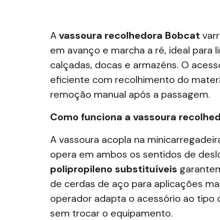
A
vassoura recolhedora Bobcat
varr
em avanço e marcha a ré, ideal para
l
calçadas, docas e armazéns
. O acess
eficiente com recolhimento do materia
remoção manual após a passagem.
Como funciona a vassoura recolhe
A vassoura acopla na
minicar
r
egadeir
opera em ambos os sentidos de des
polipropileno substituíveis
garantem 
de cerdas de aço para aplicações mai
operador adapta o acessório ao tipo 
sem trocar o equipamento.