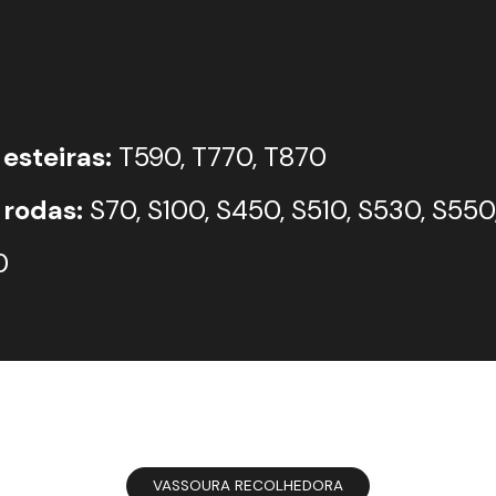
esteiras:
T590, T770, T870
 rodas:
S70, S100, S450, S510, S530, S550
0
VASSOURA RECOLHEDORA