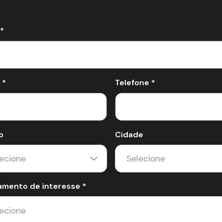
*
 *
Telefone *
o
Cidade
amento de interesse *