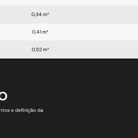
0,34 m³
0,41 m³
0,52 m³
TO
tos e definição da