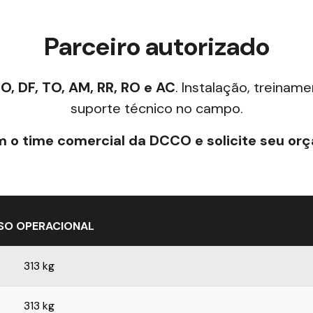
Parceiro autorizado
O, DF, TO, AM, RR, RO e AC
. Instalação, treinam
suporte técnico no campo.
m o time comercial da DCCO e solicite seu or
SO OPERACIONAL
313 kg
313 kg