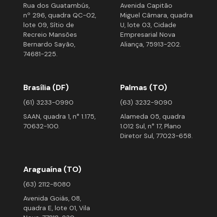
Rua dos Guatambús,
Avenida Capitão
nº 296, quadra QC-02,
Miguel Câmara, quadra
lote 09, Sítio de
U, lote 03, Cidade
Recreio Mansões
Empresarial Nova
Bernardo Sayão,
Aliança, 75913-202.
74681-225.
Brasília (DF)
Palmas (TO)
(61) 3233-0990
(63) 3232-9090
SAAN, quadra 1, n° 1.175,
Alameda 05, quadra
70632-100.
1.012 Sul, n° 17, Plano
Diretor Sul, 77023-658.
Araguaína (TO)
(63) 2112-8080
Avenida Goiás, 08,
quadra E, lote 01, Vila