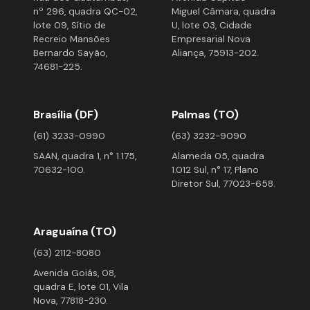
nº 296, quadra QC-02,
Miguel Câmara, quadra
lote 09, Sítio de
U, lote 03, Cidade
Recreio Mansões
Empresarial Nova
Bernardo Sayão,
Aliança, 75913-202.
74681-225.
Brasília (DF)
Palmas (TO)
(61) 3233-0990
(63) 3232-9090
SAAN, quadra 1, n° 1.175,
Alameda 05, quadra
70632-100.
1.012 Sul, n° 17, Plano
Diretor Sul, 77023-658.
Araguaína (TO)
(63) 2112-8080
Avenida Goiás, 08,
quadra E, lote 01, Vila
Nova, 77818-230.