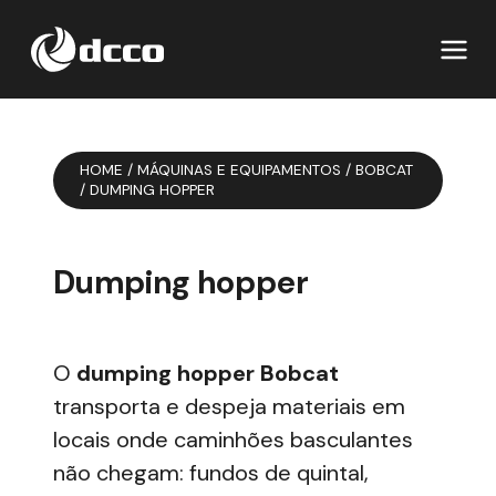
HOME
/
MÁQUINAS E EQUIPAMENTOS
/
BOBCAT
/
DUMPING HOPPER
Dumping hopper
O
dumping hopper Bobcat
transporta e despeja materiais em
locais onde caminhões basculantes
não chegam: fundos de quintal,