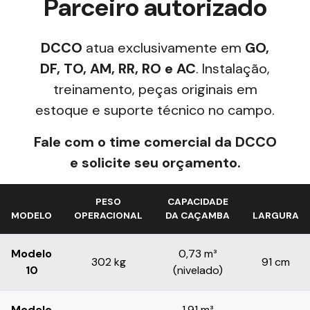
Parceiro autorizado
DCCO
atua exclusivamente em
GO,
DF, TO, AM, RR, RO e AC
. Instalação,
treinamento, peças originais em
estoque e suporte técnico no campo.
Fale com o time comercial da DCCO
e solicite seu orçamento.
PESO
CAPACIDADE
MODELO
OPERACIONAL
DA CAÇAMBA
LARGURA
Modelo
0,73 m³
302 kg
91 cm
10
(nivelado)
Modelo
1,91 m³