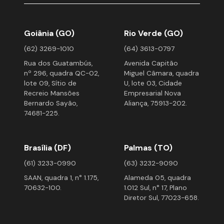
Goiânia (GO)
Rio Verde (GO)
(62) 3269-1010
(64) 3613-0797
Rua dos Guatambús,
Avenida Capitão
nº 296, quadra QC-02,
Miguel Câmara, quadra
lote 09, Sítio de
U, lote 03, Cidade
Recreio Mansões
Empresarial Nova
Bernardo Sayão,
Aliança, 75913-202.
74681-225.
Brasília (DF)
Palmas (TO)
(61) 3233-0990
(63) 3232-9090
SAAN, quadra 1, n° 1.175,
Alameda 05, quadra
70632-100.
1.012 Sul, n° 17, Plano
Diretor Sul, 77023-658.