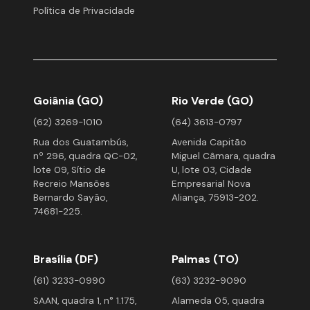
Política de Privacidade
Goiânia (GO)
Rio Verde (GO)
(62) 3269-1010
(64) 3613-0797
Rua dos Guatambús,
Avenida Capitão
nº 296, quadra QC-02,
Miguel Câmara, quadra
lote 09, Sítio de
U, lote 03, Cidade
Recreio Mansões
Empresarial Nova
Bernardo Sayão,
Aliança, 75913-202.
74681-225.
Brasília (DF)
Palmas (TO)
(61) 3233-0990
(63) 3232-9090
SAAN, quadra 1, n° 1.175,
Alameda 05, quadra